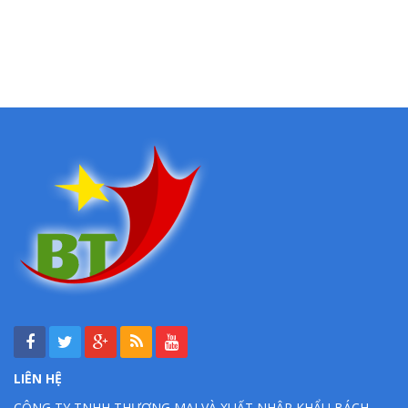
LIÊN HỆ
CÔNG TY TNHH THƯƠNG MẠI VÀ XUẤT NHẬP KHẨU BÁCH