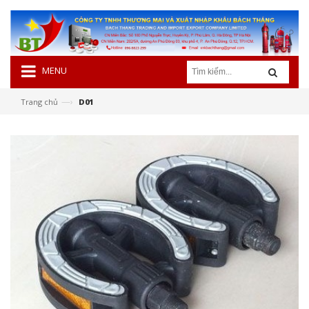
MENU
—›
Trang chủ
D01