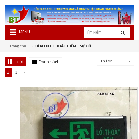
MENU
—›
Trang chủ
ĐÈN EXIT THOÁT HIỂM - SỰ CỐ
Lưới
Thứ tự
Danh sách
1
2
»