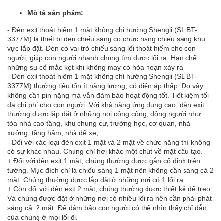
Mô tả sản phẩm:
- Đèn exit thoát hiểm 1 mặt không chỉ hướng Shengli (SL BT-
3377M) là thiết bị đèn chiếu sáng có chức năng chiếu sáng khu
vực lắp đặt. Đèn có vai trò chiếu sáng lối thoát hiểm cho con
người, giúp con người nhanh chóng tìm được lối ra. Hạn chế
những sự cố mắc kẹt khi không may có hỏa hoạn xảy ra.
- Đèn exit thoát hiểm 1 mặt không chỉ hướng Shengli (SL BT-
3377M) thường tiêu tốn ít nặng lượng, có điện áp thấp. Do vậy
không cần pin nặng mà vẫn đảm bảo hoạt động tốt. Tiết kiệm tối
đa chi phí cho con người. Với khả năng ứng dụng cao, đèn exit
thường được lắp đặt ở những nơi công cộng, đông người như:
tòa nhà cao tầng, khu chung cư, trường học, cơ quan, nhà
xưởng, tầng hầm, nhà để xe, …
- Đối với các loại đèn exit 1 mặt và 2 mặt về chức năng thì không
có sự khác nhau. Chúng chỉ hơi khác một chút về mặt cấu tạo.
+ Đối với đèn exit 1 mặt, chúng thường được gắn cố định trên
tường. Mục đích chỉ là chiếu sáng 1 mặt nên không cần sáng cả 2
mặt. Chúng thường được lắp đặt ở những nơi có 1 lối ra.
+ Còn đối với đèn exit 2 mặt, chúng thường được thiết kế để treo.
Và chúng được đặt ở những nơi có nhiều lối ra nên cần phải phát
sáng cả 2 mặt. Để đảm bảo con người có thể nhìn thấy chỉ dẫn
của chúng ở mọi lối đi.