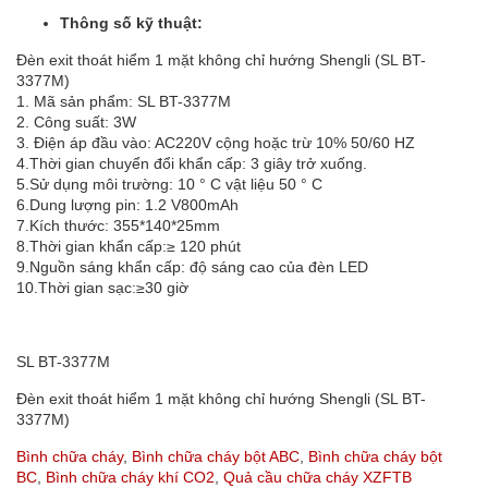
Thông số kỹ thuật:
Đèn exit thoát hiểm 1 mặt không chỉ hướng Shengli (SL BT-
3377M)
1. Mã sản phẩm: SL BT-3377M
2. Công suất: 3W
3. Điện áp đầu vào: AC220V cộng hoặc trừ 10% 50/60 HZ
4.Thời gian chuyển đổi khẩn cấp: 3 giây trở xuống.
5.Sử dụng môi trường: 10 ° C vật liệu 50 ° C
6.Dung lượng pin: 1.2 V800mAh
7.Kích thước: 355*140*25mm
8.Thời gian khẩn cấp:≥ 120 phút
9.Nguồn sáng khẩn cấp: độ sáng cao của đèn LED
10.Thời gian sạc:≥30 giờ
SL BT-3377M
Đèn exit thoát hiểm 1 mặt không chỉ hướng Shengli (SL BT-
3377M)
Bình chữa cháy
,
Bình chữa cháy bột ABC
,
Bình chữa cháy bột
BC
,
Bình chữa cháy khí CO2
,
Quả cầu chữa cháy XZFTB