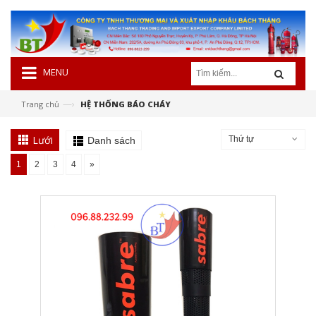
MENU
—›
Trang chủ
HỆ THỐNG BÁO CHÁY
Lưới
Thứ tự
Danh sách
1
2
3
4
»