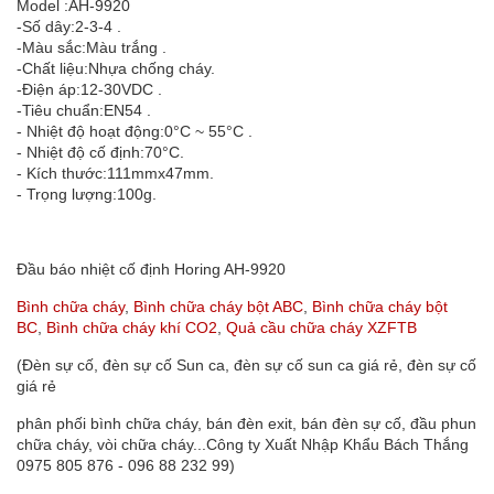
Model :AH-9920
-Số dây:2-3-4 .
-Màu sắc:Màu trắng .
-Chất liệu:Nhựa chống cháy.
-Điện áp:12-30VDC .
-Tiêu chuẩn:EN54 .
- Nhiệt độ hoạt động:0°C ~ 55°C .
- Nhiệt độ cố định:70°C.
- Kích thước:111mmx47mm.
- Trọng lượng:100g.
Đầu báo nhiệt cố định Horing AH-9920
Bình chữa cháy
,
Bình chữa cháy bột ABC
,
Bình chữa cháy bột
BC
,
Bình chữa cháy khí CO2
,
Quả cầu chữa cháy XZFTB
(Đèn sự cố, đèn sự cố Sun ca, đèn sự cố sun ca giá rẻ, đèn sự cố
giá rẻ
phân phối bình chữa cháy, bán đèn exit, bán đèn sự cố, đầu phun
chữa cháy, vòi chữa cháy...Công ty Xuất Nhập Khẩu Bách Thắng
0975 805 876 - 096 88 232 99)