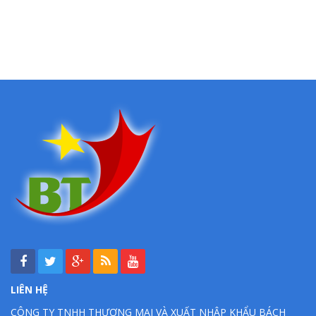
LIÊN HỆ
CÔNG TY TNHH THƯƠNG MẠI VÀ XUẤT NHẬP KHẨU BÁCH