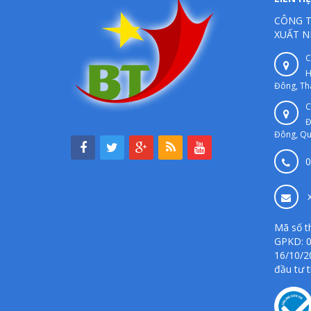
CÔNG T
XUẤT N
C
H
Đông, Th
C
Đ
Đông, Qu
0
Mã số t
GPKD: 0
16/10/2
đầu tư 