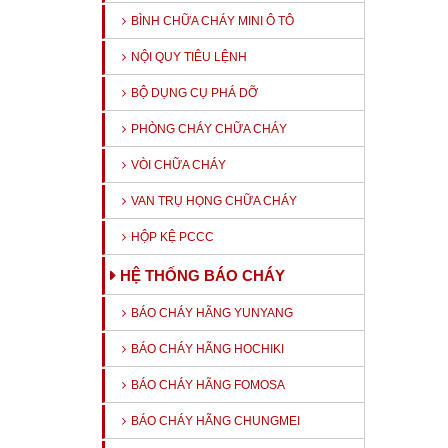
BÌNH CHỮA CHÁY MINI Ô TÔ
NỘI QUY TIÊU LỆNH
BỘ DỤNG CỤ PHÁ DỠ
PHÒNG CHÁY CHỮA CHÁY
VÒI CHỮA CHÁY
VAN TRỤ HỌNG CHỮA CHÁY
HỘP KỆ PCCC
HỆ THỐNG BÁO CHÁY
BÁO CHÁY HÃNG YUNYANG
BÁO CHÁY HÃNG HOCHIKI
BÁO CHÁY HÃNG FOMOSA
BÁO CHÁY HÃNG CHUNGMEI