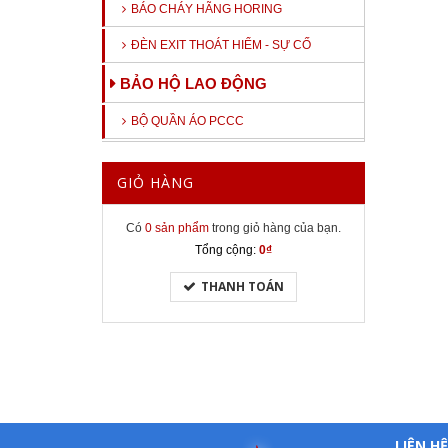
BÁO CHÁY HÃNG HORING
ĐÈN EXIT THOÁT HIỂM - SỰ CỐ
BẢO HỘ LAO ĐỘNG
BỘ QUẦN ÁO PCCC
GIỎ HÀNG
Có
0 sản phẩm
trong giỏ hàng của bạn.
Tổng cộng:
0₫
THANH TOÁN
LIÊN HỆ