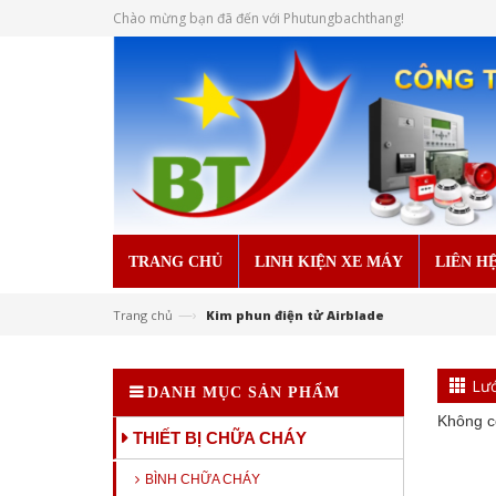
Chào mừng bạn đã đến với Phutungbachthang!
TRANG CHỦ
LINH KIỆN XE MÁY
LIÊN H
—›
Trang chủ
Kim phun điện tử Airblade
Lướ
DANH MỤC SẢN PHẨM
Không c
THIẾT BỊ CHỮA CHÁY
BÌNH CHỮA CHÁY