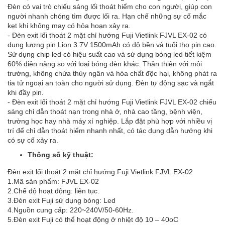
Đèn có vai trò chiếu sáng lối thoát hiểm cho con người, giúp con
người nhanh chóng tìm được lối ra. Hạn chế những sự cố mắc
kẹt khi không may có hỏa hoạn xảy ra.
- Đèn exit lối thoát 2 mặt chỉ hướng Fuji Vietlink FJVL EX-02 có
dung lượng pin Lion 3.7V 1500mAh có độ bền và tuổi thọ pin cao.
Sử dụng chip led có hiệu suất cao và sử dụng bóng led tiết kiệm
60% điện năng so với loại bóng đèn khác. Thân thiện với môi
trường, không chứa thủy ngân và hóa chất độc hại, không phát ra
tia tử ngoại an toàn cho người sử dụng. Đèn tự động sạc và ngắt
khi đầy pin.
- Đèn exit lối thoát 2 mặt chỉ hướng Fuji Vietlink FJVL EX-02 chiếu
sáng chỉ dẫn thoát nạn trong nhà ở, nhà cao tầng, bệnh viện,
trường học hay nhà máy xí nghiệp. Lắp đặt phù hợp với nhiều vị
trí để chỉ dẫn thoát hiểm nhanh nhất, có tác dụng dẫn hướng khi
có sự cố xảy ra.
Thông số kỹ thuật:
Đèn exit lối thoát 2 mặt chỉ hướng Fuji Vietlink FJVL EX-02
1.Mã sản phẩm: FJVL EX-02
2.Chế độ hoạt động: liên tục.
3.Đèn exit Fuji sử dụng bóng: Led
4.Nguồn cung cấp: 220~240V/50-60Hz.
5.Đèn exit Fuji có thể hoạt động ở nhiệt độ 10 – 40oC