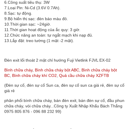
6.Công suất tiêu thụ: 3W
7.Loại Pin: Ni-Cd (3.6V 0.7Ah).
8.Sạc: tự động.
9.Bộ hiển thị sạc: đèn báo màu đỏ.
10.Thời gian sạc: ~24giờ.
11.Thời gian hoạt động của ắc quy: 3 giờ.
12.Chức năng an toàn: tự ngắt mạch khi nạp đủ.
13.Lắp đặt: treo tường (1 mặt -2 mặt).
Đèn exit lối thoát 2 mặt chỉ hướng Fuji Vietlink FJVL EX-02
Bình chữa cháy
,
Bình chữa cháy bột ABC
,
Bình chữa cháy bột
BC
,
Bình chữa cháy khí CO2
,
Quả cầu chữa cháy XZFTB
(Đèn sự cố, đèn sự cố Sun ca, đèn sự cố sun ca giá rẻ, đèn sự cố
giá rẻ
phân phối bình chữa cháy, bán đèn exit, bán đèn sự cố, đầu phun
chữa cháy, vòi chữa cháy...Công ty Xuất Nhập Khẩu Bách Thắng
0975 805 876 - 096 88 232 99)