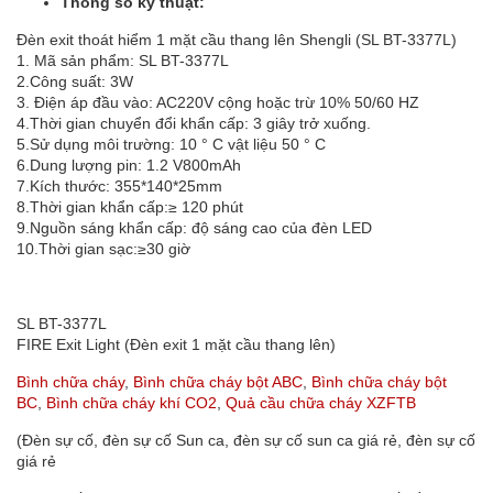
Thông số kỹ thuật:
Đèn exit thoát hiểm 1 mặt cầu thang lên Shengli (SL BT-3377L)
1. Mã sản phẩm: SL BT-3377L
2.Công suất: 3W
3. Điện áp đầu vào: AC220V cộng hoặc trừ 10% 50/60 HZ
4.Thời gian chuyển đổi khẩn cấp: 3 giây trở xuống.
5.Sử dụng môi trường: 10 ° C vật liệu 50 ° C
6.Dung lượng pin: 1.2 V800mAh
7.Kích thước: 355*140*25mm
8.Thời gian khẩn cấp:≥ 120 phút
9.Nguồn sáng khẩn cấp: độ sáng cao của đèn LED
10.Thời gian sạc:≥30 giờ
SL BT-3377L
FIRE Exit Light (Đèn exit 1 mặt cầu thang lên)
Bình chữa cháy
,
Bình chữa cháy bột ABC
,
Bình chữa cháy bột
BC
,
Bình chữa cháy khí CO2
,
Quả cầu chữa cháy XZFTB
(Đèn sự cố, đèn sự cố Sun ca, đèn sự cố sun ca giá rẻ, đèn sự cố
giá rẻ