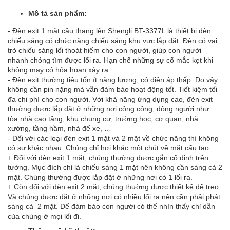
Mô tả sản phẩm:
- Đèn exit 1 mặt cầu thang lên Shengli BT-3377L là thiết bị đèn
chiếu sáng có chức năng chiếu sáng khu vực lắp đặt. Đèn có vai
trò chiếu sáng lối thoát hiểm cho con người, giúp con người
nhanh chóng tìm được lối ra. Hạn chế những sự cố mắc kẹt khi
không may có hỏa hoạn xảy ra.
- Đèn exit thường tiêu tốn ít nặng lượng, có điện áp thấp. Do vậy
không cần pin nặng mà vẫn đảm bảo hoạt động tốt. Tiết kiệm tối
đa chi phí cho con người. Với khả năng ứng dụng cao, đèn exit
thường được lắp đặt ở những nơi công cộng, đông người như:
tòa nhà cao tầng, khu chung cư, trường học, cơ quan, nhà
xưởng, tầng hầm, nhà để xe, …
- Đối với các loại đèn exit 1 mặt và 2 mặt về chức năng thì không
có sự khác nhau. Chúng chỉ hơi khác một chút về mặt cấu tạo.
+ Đối với đèn exit 1 mặt, chúng thường được gắn cố định trên
tường. Mục đích chỉ là chiếu sáng 1 mặt nên không cần sáng cả 2
mặt. Chúng thường được lắp đặt ở những nơi có 1 lối ra.
+ Còn đối với đèn exit 2 mặt, chúng thường được thiết kế để treo.
Và chúng được đặt ở những nơi có nhiều lối ra nên cần phải phát
sáng cả 2 mặt. Để đảm bảo con người có thể nhìn thấy chỉ dẫn
của chúng ở mọi lối đi.