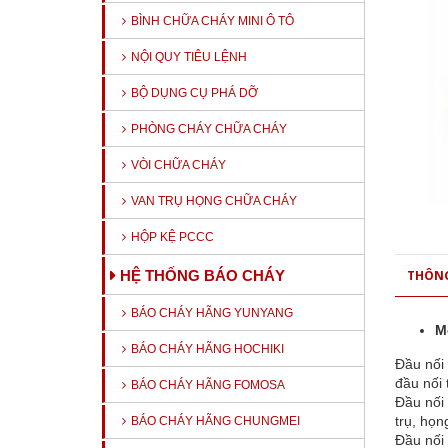
BÌNH CHỮA CHÁY MINI Ô TÔ
NỘI QUY TIÊU LỆNH
BỘ DỤNG CỤ PHÁ DỠ
PHÒNG CHÁY CHỮA CHÁY
VÒI CHỮA CHÁY
VAN TRỤ HỌNG CHỮA CHÁY
HỘP KỆ PCCC
THÔNG
HỆ THỐNG BÁO CHÁY
BÁO CHÁY HÃNG YUNYANG
M
BÁO CHÁY HÃNG HOCHIKI
Đầu nối
đầu nối 
BÁO CHÁY HÃNG FOMOSA
Đầu nối 
trụ, họn
BÁO CHÁY HÃNG CHUNGMEI
Đầu nối