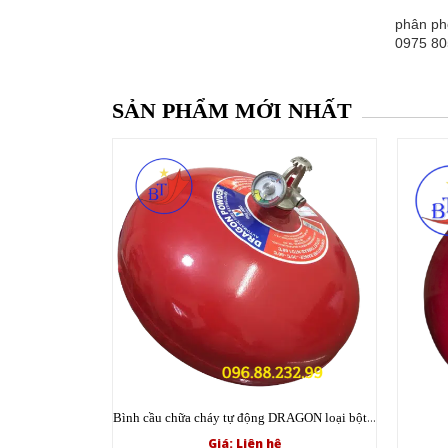
phân ph
0975 80
SẢN PHẨM MỚI NHẤT
Bình cầu chữa cháy tự động DRAGON loại bột XZFT6 ABC 6kg có tem kiểm định
Giá: Liên hệ