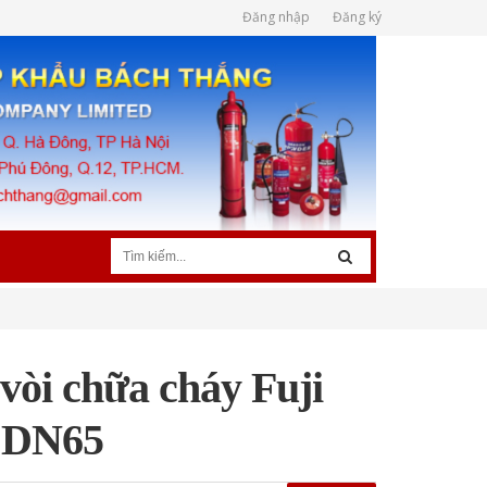
Đăng nhập
Đăng ký
vòi chữa cháy Fuji
k DN65