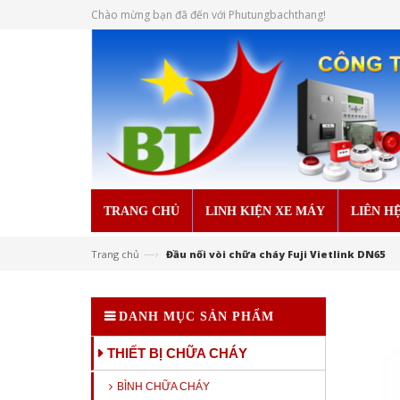
Chào mừng bạn đã đến với Phutungbachthang!
TRANG CHỦ
LINH KIỆN XE MÁY
LIÊN H
—›
Trang chủ
Đầu nối vòi chữa cháy Fuji Vietlink DN65
DANH MỤC SẢN PHẨM
THIẾT BỊ CHỮA CHÁY
BÌNH CHỮA CHÁY