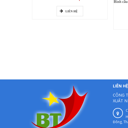
LIÊN HỆ
LIÊN HỆ
CÔNG T
XUẤT N
C
H
Đông, Th