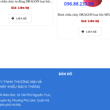
Bình cầu chữa cháy tự động DRAGON loại bột XZFT8 ABC 8kg có tem kiểm định
Giá: Liên hệ
LIÊN HỆ
Giá: Liên hệ
LIÊN HỆ
BẢN ĐỒ
Y TNHH THƯƠNG MẠI VÀ
HẬP KHẨU BÁCH THẮNG
N Miền Bắc: Số 180 Phố Nguyễn Trực,
uyền Kỳ, Phường Phú Lãm, Quận Hà
ành phố Hà Nội