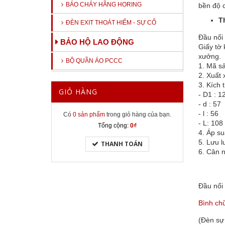
BÁO CHÁY HÃNG HORING
bền độ c
T
ĐÈN EXIT THOÁT HIỂM - SỰ CỐ
Đầu nối 
BẢO HỘ LAO ĐỘNG
Giấy tờ
xưởng.
BỘ QUẦN ÁO PCCC
1. Mã s
2. Xuất
3. Kích
GIỎ HÀNG
- D1 : 1
- d : 57
- l : 56
Có
0 sản phẩm
trong giỏ hàng của bạn.
- L: 108
Tổng cộng:
0₫
4. Áp su
5. Lưu l
THANH TOÁN
6. Cân 
Đầu nối 
Bình ch
(Đèn sự 