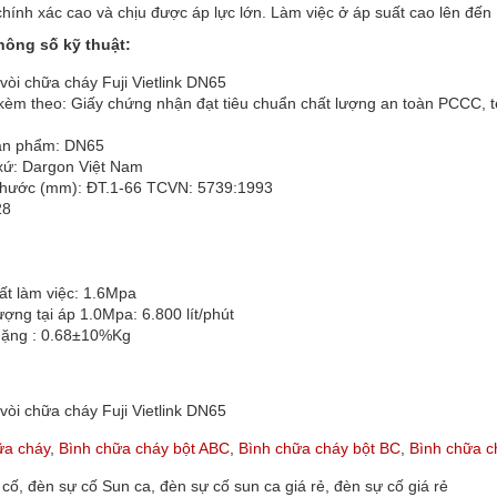
hính xác cao và chịu được áp lực lớn. Làm việc ở áp suất cao lên đến
hông số kỹ thuật:
vòi chữa cháy Fuji Vietlink DN65
 kèm theo: Giấy chứng nhận đạt tiêu chuẩn chất lượng an toàn PCCC, 
ản phẩm: DN65
 xứ: Dargon Việt Nam
 thước (mm): ĐT.1-66 TCVN: 5739:1993
28
ất làm việc: 1.6Mpa
ượng tại áp 1.0Mpa: 6.800 lít/phút
nặng : 0.68±10%Kg
vòi chữa cháy Fuji Vietlink DN65
ữa cháy
,
Bình chữa cháy bột ABC
,
Bình chữa cháy bột BC
,
Bình chữa c
cố, đèn sự cố Sun ca, đèn sự cố sun ca giá rẻ, đèn sự cố giá rẻ