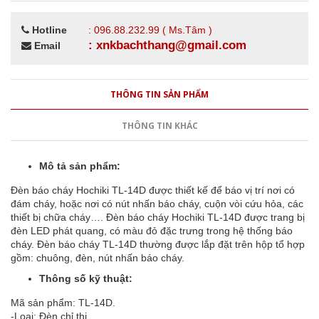
Hotline
: 096.88.232.99 ( Ms.Tâm )
: xnkbachthang@gmail.com
Email
THÔNG TIN SẢN PHẨM
THÔNG TIN KHÁC
Mô tả sản phẩm:
Đèn báo cháy Hochiki TL-14D được thiết kế để báo vị trí nơi có
đám cháy, hoặc nơi có nút nhấn báo cháy, cuộn vòi cứu hỏa, các
thiết bị chữa cháy…. Đèn báo cháy Hochiki TL-14D được trang bị
đèn LED phát quang, có màu đỏ đặc trưng trong hệ thống báo
cháy. Đèn báo cháy TL-14D thường được lắp đặt trên hộp tổ hợp
gồm: chuông, đèn, nút nhấn báo cháy.
Thông số kỹ thuật:
Mã sản phẩm: TL-14D.
-Loại: Đèn chỉ thị.