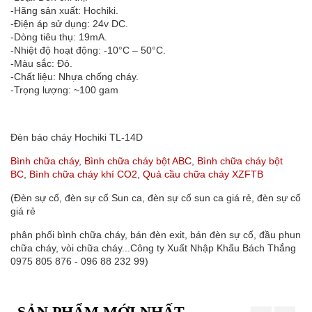
-Hãng sản xuất: Hochiki.
-Điện áp sử dụng: 24v DC.
-Dòng tiêu thụ: 19mA.
-Nhiệt độ hoạt động: -10°C – 50°C.
-Màu sắc: Đỏ.
-Chất liệu: Nhựa chống cháy.
-Trọng lượng: ~100 gam
Đèn báo cháy Hochiki TL-14D
Bình chữa cháy
,
Bình chữa cháy bột ABC
,
Bình chữa cháy bột
BC
,
Bình chữa cháy khí CO2
,
Quả cầu chữa cháy XZFTB
(Đèn sự cố, đèn sự cố Sun ca, đèn sự cố sun ca giá rẻ, đèn sự cố
giá rẻ
phân phối bình chữa cháy, bán đèn exit, bán đèn sự cố, đầu phun
chữa cháy, vòi chữa cháy...Công ty Xuất Nhập Khẩu Bách Thắng
0975 805 876 - 096 88 232 99)
SẢN PHẨM MỚI NHẤT