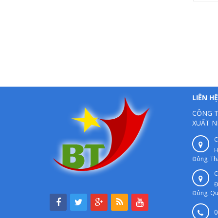
LIÊN HỆ
CÔNG T
XUẤT N
C
H
Đông, Th
C
Đ
Đông, Qu
0