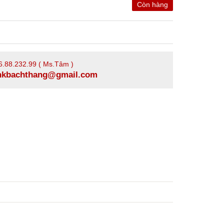
Còn hàng
6.88.232.99 ( Ms.Tâm )
xnkbachthang@gmail.com