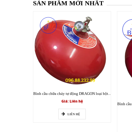
SẢN PHẨM MỚI NHẤT
Bình cầu chữa cháy tự động DRAGON loại bột XZFT6 ABC 6kg có tem kiểm định
Giá: Liên hệ
LIÊN HỆ