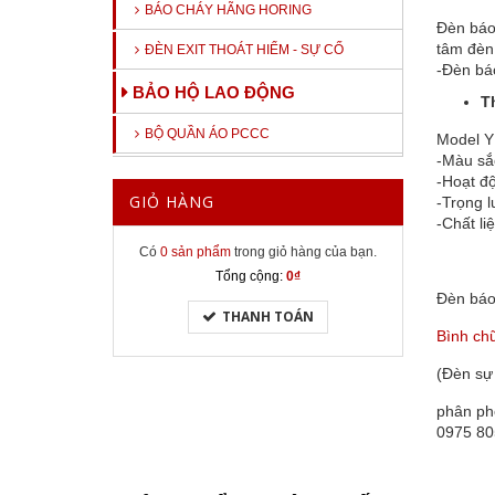
BÁO CHÁY HÃNG HORING
Đèn báo 
tâm đèn 
ĐÈN EXIT THOÁT HIỂM - SỰ CỐ
-Đèn báo
BẢO HỘ LAO ĐỘNG
T
BỘ QUẦN ÁO PCCC
Model Y
-Màu sắ
-Hoạt đ
GIỎ HÀNG
-Trọng 
-Chất l
Có
0 sản phẩm
trong giỏ hàng của bạn.
Tổng cộng:
0₫
Đèn báo
THANH TOÁN
Bình ch
(Đèn sự 
phân ph
0975 80