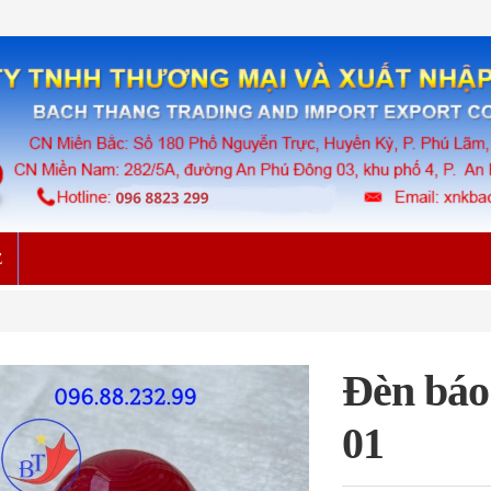
Ệ
Đèn báo
01