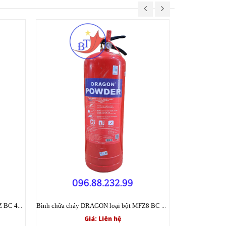
Bình chữa cháy DRAGON loại bột MFZ BC 4kg có tem kiểm định
Bình chữa cháy DRAGON loại bột MFZ8 BC 8kg có tem kiểm định
Giá: Liên hệ