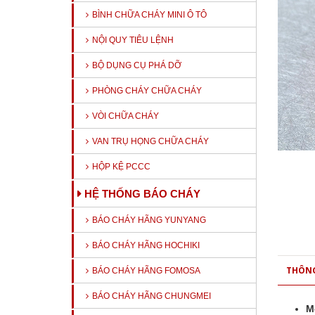
BÌNH CHỮA CHÁY MINI Ô TÔ
NỘI QUY TIÊU LỆNH
BỘ DỤNG CỤ PHÁ DỠ
PHÒNG CHÁY CHỮA CHÁY
VÒI CHỮA CHÁY
VAN TRỤ HỌNG CHỮA CHÁY
HỘP KỆ PCCC
HỆ THỐNG BÁO CHÁY
BÁO CHÁY HÃNG YUNYANG
BÁO CHÁY HÃNG HOCHIKI
THÔNG
BÁO CHÁY HÃNG FOMOSA
BÁO CHÁY HÃNG CHUNGMEI
M