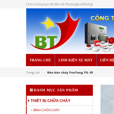
Chào mừng bạn đã đến với Phutungbachthang!
TRANG CHỦ
LINH KIỆN XE MÁY
LIÊN H
—›
Trang chủ
Đèn báo cháy YunYang YIL-01
DANH MỤC SẢN PHẨM
THIẾT BỊ CHỮA CHÁY
BÌNH CHỮA CHÁY