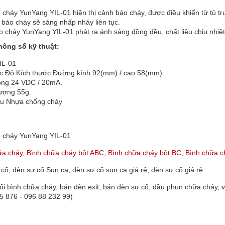
cháy YunYang YIL-01 hiện thị cảnh báo cháy, được điều khiển từ tủ tru
báo cháy sẽ sáng nhấp nháy liên tục.
 cháy YunYang YIL-01 phát ra ánh sáng đồng đều, chất liệu chịu nhiệt
hông số kỹ thuật:
IL-01
c Đỏ.Kích thước Đường kính 92(mm) / cao 58(mm).
ộng 24 VDC / 20mA.
lượng 55g.
iệu Nhựa chống cháy
 cháy YunYang YIL-01
ữa cháy
,
Bình chữa cháy bột ABC
,
Bình chữa cháy bột BC
,
Bình chữa c
cố, đèn sự cố Sun ca, đèn sự cố sun ca giá rẻ, đèn sự cố giá rẻ
ối bình chữa cháy, bán đèn exit, bán đèn sự cố, đầu phun chữa cháy,
5 876 - 096 88 232 99)