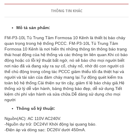
THÔNG TIN KHÁC
Mô tả sản phẩm:
FM-P3-10L Tủ Trung Tâm Formosa 10 Kênh là thiết bị báo cháy
quan trọng trong hệ thống PCCC. FM-P3-10L Tủ Trung Tâm
Formosa 10 Kênh là nơi hiển thị những thông tin thông báo trạng
thái hoạt động của hệ thống và các thông tin liên quan.Khi có báo
động hoặc có lỗi kỹ thuật bất ngờ, nó sẽ báo cho mọi người biết
nơi nào đã và đang xảy ra sự cố, cháy nổ, nhờ đó con người có
thể chủ động trong công tác PCCC giảm thiểu tối đa thiệt hại và
người và tài sản của đám cháy mang lại.Tự động quét kiểm tra
toàn bộ hệ thống.Cải thiện sự tin cậy, giảm tỉ lệ báo cháy giả.Hệ
thống xử lý dễ vận hành, bảng thông báo đẹp, dễ sử dụng.Tiết
kiệm chi phí vận hành và sửa chữa.Dễ dàng sử dụng cho mọi
người
Thông số kỹ thuật:
Nguồn(AC): AC 110V AC240V.
-Nguồn dự trữ: DC24V/ Khởi động lại quang báo.
-Điện áp và dòng sạc: DC26V dưới 450mA.