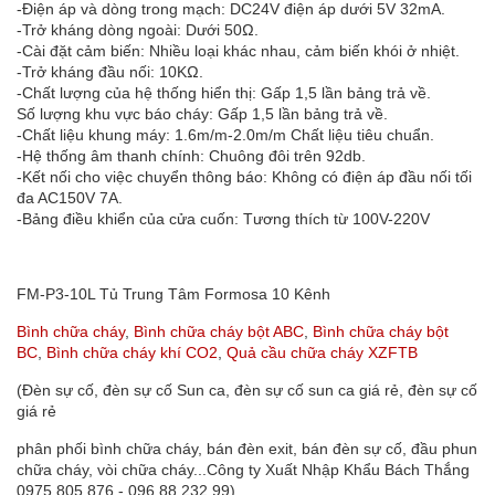
-Điện áp và dòng trong mạch: DC24V điện áp dưới 5V 32mA.
-Trở kháng dòng ngoài: Dưới 50Ω.
-Cài đặt cảm biến: Nhiều loại khác nhau, cảm biến khói ở nhiệt.
-Trở kháng đầu nối: 10KΩ.
-Chất lượng của hệ thống hiển thị: Gấp 1,5 lần bảng trả về.
Số lượng khu vực báo cháy: Gấp 1,5 lần bảng trả về.
-Chất liệu khung máy: 1.6m/m-2.0m/m Chất liệu tiêu chuẩn.
-Hệ thống âm thanh chính: Chuông đôi trên 92db.
-Kết nối cho việc chuyển thông báo: Không có điện áp đầu nối tối
đa AC150V 7A.
-Bảng điều khiển của cửa cuốn: Tương thích từ 100V-220V
FM-P3-10L Tủ Trung Tâm Formosa 10 Kênh
Bình chữa cháy
,
Bình chữa cháy bột ABC
,
Bình chữa cháy bột
BC
,
Bình chữa cháy khí CO2
,
Quả cầu chữa cháy XZFTB
(Đèn sự cố, đèn sự cố Sun ca, đèn sự cố sun ca giá rẻ, đèn sự cố
giá rẻ
phân phối bình chữa cháy, bán đèn exit, bán đèn sự cố, đầu phun
chữa cháy, vòi chữa cháy...Công ty Xuất Nhập Khẩu Bách Thắng
0975 805 876 - 096 88 232 99)