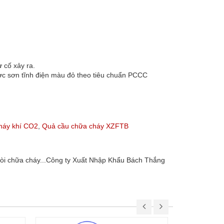
 cố xảy ra.
c sơn tĩnh điện màu đỏ theo tiêu chuẩn PCCC
háy khí CO2
,
Quả cầu chữa cháy XZFTB
 vòi chữa cháy...Công ty Xuất Nhập Khẩu Bách Thắng