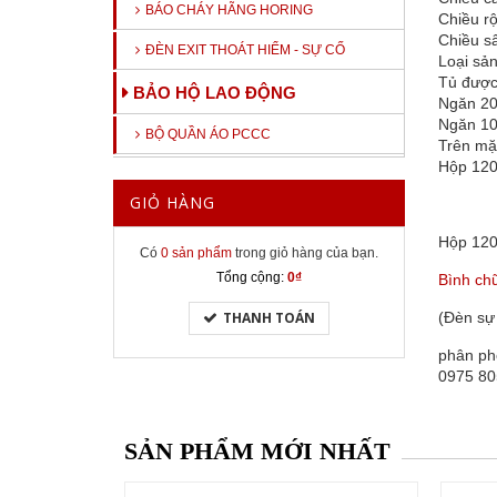
BÁO CHÁY HÃNG HORING
Chiều r
Chiều 
ĐÈN EXIT THOÁT HIỂM - SỰ CỐ
Loại sả
Tủ được
BẢO HỘ LAO ĐỘNG
Ngăn 20
Ngăn 10
BỘ QUẦN ÁO PCCC
Trên mặ
Hộp 120
GIỎ HÀNG
Hộp 120
Có
0 sản phẩm
trong giỏ hàng của bạn.
Tổng cộng:
0₫
Bình ch
THANH TOÁN
(Đèn sự 
phân ph
0975 80
SẢN PHẨM MỚI NHẤT