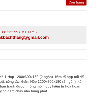
Còn hàng
6.88.232.99 ( Ms.Tâm )
xnkbachthang@gmail.com
 có 1 Hộp 1200x600x180 (2 ngăn) kèm tổ hợp nổi để
 còi, công tắc khẩn. Hộp 1200x600x180 (2 ngăn) kèm
p bạn tránh được những mối nguy hiểm từ hỏa hoạn
thấy có đám cháy nhỏ bùng phát.