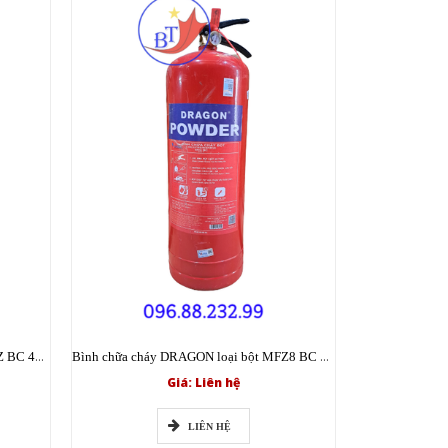
Bình chữa cháy DRAGON loại bột MFZ BC 4kg có tem kiểm định
Bình chữa cháy DRAGON loại bột MFZ8 BC 8kg có tem kiểm định
Giá: Liên hệ
LIÊN HỆ