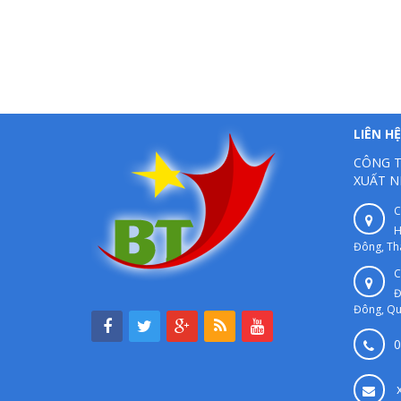
LIÊN HỆ
CÔNG T
XUẤT N
C
H
Đông, Th
C
Đ
Đông, Qu
0