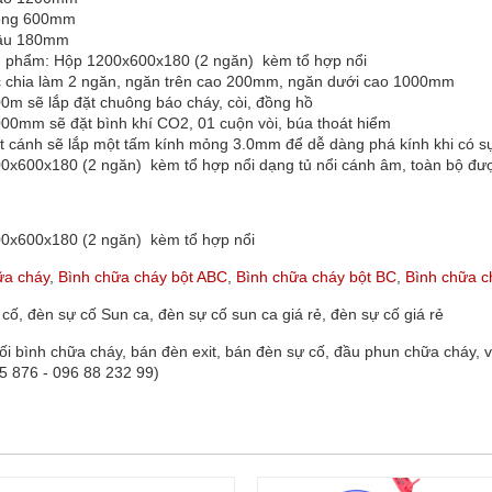
ộng 600mm
sâu 180mm
n phẩm: Hộp 1200x600x180 (2 ngăn) kèm tổ hợp nổi
 chia làm 2 ngăn, ngăn trên cao 200mm, ngăn dưới cao 1000mm
0m sẽ lắp đặt chuông báo cháy, còi, đồng hồ
00mm sẽ đặt bình khí CO2, 01 cuộn vòi, búa thoát hiểm
t cánh sẽ lắp một tấm kính mỏng 3.0mm để dễ dàng phá kính khi có sự
0x600x180 (2 ngăn) kèm tổ hợp nổi dạng tủ nổi cánh âm, toàn bộ đượ
0x600x180 (2 ngăn) kèm tổ hợp nổi
ữa cháy
,
Bình chữa cháy bột ABC
,
Bình chữa cháy bột BC
,
Bình chữa c
cố, đèn sự cố Sun ca, đèn sự cố sun ca giá rẻ, đèn sự cố giá rẻ
ối bình chữa cháy, bán đèn exit, bán đèn sự cố, đầu phun chữa cháy,
5 876 - 096 88 232 99)