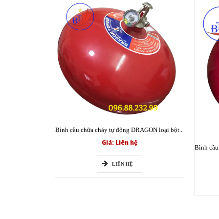
Bình cầu chữa cháy tự động DRAGON loại bột XZFT6 ABC 6kg có tem kiểm định
Giá: Liên hệ
LIÊN HỆ