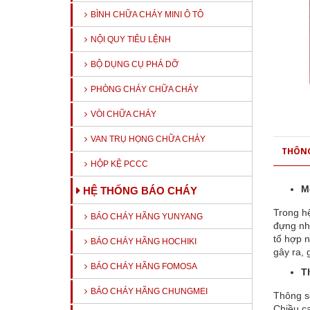
BÌNH CHỮA CHÁY MINI Ô TÔ
NỘI QUY TIÊU LỆNH
BỘ DỤNG CỤ PHÁ DỠ
PHÒNG CHÁY CHỮA CHÁY
VÒI CHỮA CHÁY
VAN TRỤ HỌNG CHỮA CHÁY
THÔNG
HỘP KỆ PCCC
M
HỆ THỐNG BÁO CHÁY
Trong h
BÁO CHÁY HÃNG YUNYANG
đựng nh
tổ hợp 
BÁO CHÁY HÃNG HOCHIKI
gây ra, 
BÁO CHÁY HÃNG FOMOSA
T
BÁO CHÁY HÃNG CHUNGMEI
Thông s
Chiều 