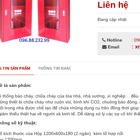
Liên hệ
Đang cập nhật
Hotline
: 09
: 
Email
 TIN SẢN PHẨM
THÔNG TIN KHÁC
ô tả sản phẩm:
ệ thống báo cháy, chữa cháy của tòa nhà, nhà xưởng, xí nghiệp… đều
ững thiết bị chữa cháy như cuộn vòi, bình khí CO2, chuông báo động,
nổi trong nhà được chế tạo để chứa những dụng cụ trên đồng thời giú
giảm thiểu thiệt hại về người và kinh tế. Dễ dàng xử lý các sự cố khí 
hông số kỹ thuật:
ố kích thước của Hộp 1200x600x180 (2 ngăn) kèm tổ hợp nổi
cao 1200mm