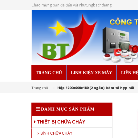
Chào mừng bạn đã đến với Phutungbachthang!
TRANG CHỦ
LINH KIỆN XE MÁY
LIÊN H
—›
Trang chủ
Hộp 1200x600x180 (2 ngăn) kèm tổ hợp nổi
DANH MỤC SẢN PHẨM
THIẾT BỊ CHỮA CHÁY
BÌNH CHỮA CHÁY