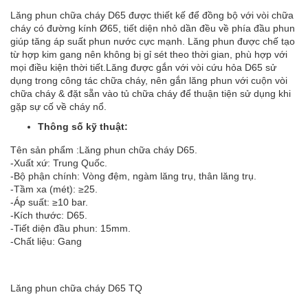
Lăng phun chữa cháy D65 được thiết kế để đồng bộ với vòi chữa
cháy có đường kính Ø65, tiết diện nhỏ dần đều về phía đầu phun
giúp tăng áp suất phun nước cực mạnh. Lăng phun được chế tạo
từ hợp kim gang nên không bị gỉ sét theo thời gian, phù hợp với
mọi điều kiện thời tiết.Lăng được gắn với vòi cứu hỏa D65 sử
dụng trong công tác chữa cháy, nên gắn lăng phun với cuộn vòi
chữa cháy & đặt sẵn vào tủ chữa cháy để thuận tiện sử dụng khi
gặp sự cố về cháy nổ.
Thông số kỹ thuật:
Tên sản phẩm :Lăng phun chữa cháy D65.
-Xuất xứ: Trung Quốc.
-Bộ phận chính: Vòng đệm, ngàm lăng trụ, thân lăng trụ.
-Tầm xa (mét): ≥25.
-Áp suất: ≥10 bar.
-Kích thước: D65.
-Tiết diện đầu phun: 15mm.
-Chất liệu: Gang
Lăng phun chữa cháy D65 TQ