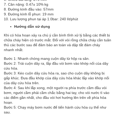
7. Cân nặng: 0.47± 10% kg
8. Đường kính đầu vào: 57mm
9. Đường kính lỗ phun: 19 mm
10. Lưu lượng phun tại áp 1.0bar: 240 lít/phút
Hướng dẫn sử dụng
Khi có hỏa hoạn xảy ra chú ý cần bình tĩnh xử lý bằng các thiết bị
chữa cháy hiện có trước mắt. Đối với vòi rồng chữa cháy cần tuân
thủ các bước sau để đảm bảo an toàn và dập tắt đám cháy
nhanh nhất.
Bước 1: Nhanh chóng mang cuộn dây từ hộp ra sân.
Bước 2: Trải cuộn dây ra, lắp đầu vòi bơm vào khớp nối của dây
cứu hỏa.
Bước 3: Kéo cuộn dây cứu hỏa ra, sao cho cuộn dây không bị
gấp khúc. Đưa đầu khớp của dây cứu hỏa khác lắp vào khớp nối
của dây cứu hỏa trên.
Bước 4: Sau khi lắp xong, một người ra phía trước cầm đầu vòi
bơm, người cầm phải cầm chắc bằng hai tay, cho vòi nước tì vào
các điểm gần nhất, cho đầu vòi hơi hướng lên trên về phía hỏa
hoạn.
Bước 5: Chạy máy bơm nước để tiến hành cứu hỏa cụ thể như
sau.