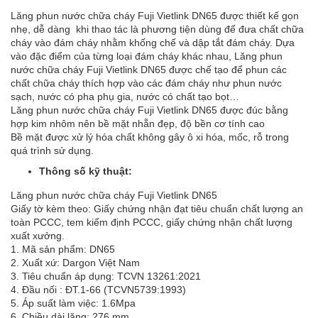
Lăng phun nước chữa cháy Fuji Vietlink DN65 được thiết kế gọn
nhẹ, dễ dàng khi thao tác là phương tiện dùng để đưa chất chữa
cháy vào đám cháy nhằm khống chế và dập tắt đám cháy. Dựa
vào đặc điểm của từng loại đám cháy khác nhau, Lăng phun
nước chữa cháy Fuji Vietlink DN65 được chế tạo để phun các
chất chữa cháy thích hợp vào các đám cháy như phun nước
sạch, nước có pha phụ gia, nước có chất tạo bọt…
Lăng phun nước chữa cháy Fuji Vietlink DN65 được đúc bằng
hợp kim nhôm nên bề mặt nhẵn đẹp, độ bền cơ tính cao
Bề mặt được xử lý hóa chất không gây ô xi hóa, mốc, rỗ trong
quá trình sử dụng.
Thông số kỹ thuật:
Lăng phun nước chữa cháy Fuji Vietlink DN65
Giấy tờ kèm theo: Giấy chứng nhận đạt tiêu chuẩn chất lượng an
toàn PCCC, tem kiểm định PCCC, giấy chứng nhận chất lượng
xuất xưởng.
1. Mã sản phẩm: DN65
2. Xuất xứ: Dargon Việt Nam
3. Tiêu chuẩn áp dụng: TCVN 13261:2021
4. Đầu nối : ĐT.1-66 (TCVN5739:1993)
5. Áp suất làm việc: 1.6Mpa
6. Chiều dài lăng: 276 mm