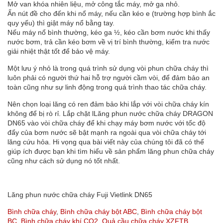
Mở van khóa nhiên liệu, mở công tắc máy, mở ga nhỏ.
Ấn nút đề cho đến khi nổ máy, nếu cần kéo e (trường hợp bình ắc
quy yếu) thì giật máy nổ bằng tay.
Nếu máy nổ bình thường, kéo ga ½, kéo cần bơm nước khi thấy
nước bơm, trả cần kéo bơm về vị trí bình thường, kiểm tra nước
giải nhiệt thật tốt để bảo vệ máy.
Một lưu ý nhỏ là trong quá trình sử dụng vòi phun chữa cháy thì
luôn phải có người thứ hai hỗ trợ người cầm vòi, để đảm bảo an
toàn cũng như sự linh động trong quá trình thao tác chữa cháy.
Nên chọn loại lăng có ren đảm bảo khi lắp với vòi chữa cháy kín
không để bị rò rỉ. Lắp chặt lLăng phun nước chữa cháy DRAGON
DN65 vào vòi chữa cháy để khi chạy máy bơm nước với tốc độ
đẩy của bơm nước sẽ bật mạnh ra ngoài qua vòi chữa cháy tới
lăng cứu hỏa. Hi vọng qua bài viết này của chúng tôi đã có thể
giúp ích được bạn khi tìm hiểu về sản phẩm lăng phun chữa cháy
cũng như cách sử dụng nó tốt nhất.
Lăng phun nước chữa cháy Fuji Vietlink DN65
Bình chữa cháy
,
Bình chữa cháy bột ABC
,
Bình chữa cháy bột
BC
,
Bình chữa cháy khí CO2
,
Quả cầu chữa cháy XZFTB