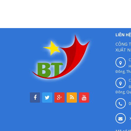
LIÊN HỆ
CÔNG T
XUẤT N
C
H
Đông, Th
C
Đ
Đông, Qu
0