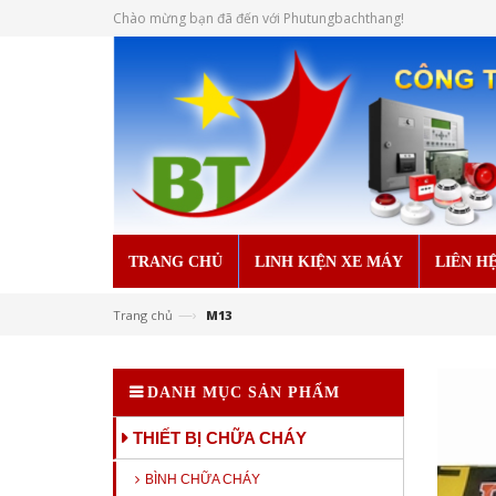
Chào mừng bạn đã đến với Phutungbachthang!
TRANG CHỦ
LINH KIỆN XE MÁY
LIÊN H
—›
Trang chủ
M13
DANH MỤC SẢN PHẨM
THIẾT BỊ CHỮA CHÁY
BÌNH CHỮA CHÁY