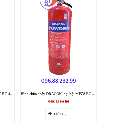
Bình chữa cháy DRAGON loại bột MFZ BC 4kg có tem kiểm định
Bình chữa cháy DRAGON loại bột MFZ8 BC 8kg có tem kiểm định
Giá: Liên hệ
LIÊN HỆ