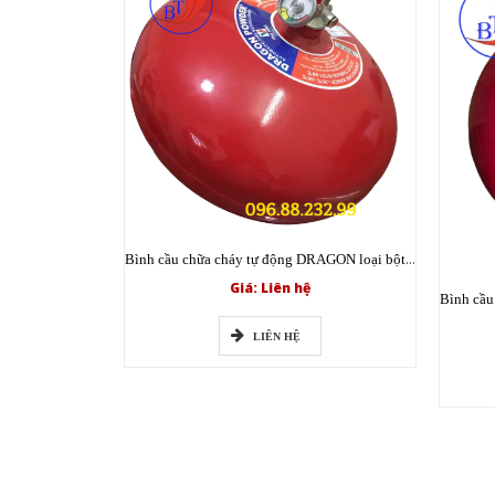
Bình cầu chữa cháy tự động DRAGON loại bột XZFT6 ABC 6kg có tem kiểm định
Giá: Liên hệ
LIÊN HỆ