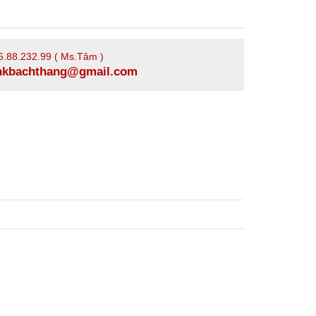
6.88.232.99 ( Ms.Tâm )
xnkbachthang@gmail.com