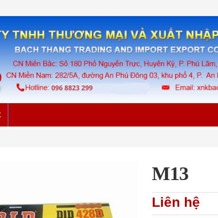
Ệ
M13
Liên hệ