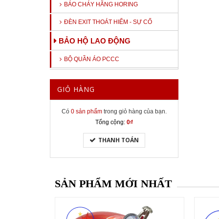
BÁO CHÁY HÃNG HORING
ĐÈN EXIT THOÁT HIỂM - SỰ CỐ
BẢO HỘ LAO ĐỘNG
BỘ QUẦN ÁO PCCC
GIỎ HÀNG
Có
0 sản phẩm
trong giỏ hàng của bạn.
Tổng cộng:
0₫
THANH TOÁN
SẢN PHẨM MỚI NHẤT