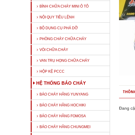
BÌNH CHỮA CHÁY MINI Ô TÔ
NỘI QUY TIÊU LỆNH
BỘ DỤNG CỤ PHÁ DỠ
PHÒNG CHÁY CHỮA CHÁY
VÒI CHỮA CHÁY
VAN TRỤ HỌNG CHỮA CHÁY
HỘP KỆ PCCC
HỆ THỐNG BÁO CHÁY
THÔNG
BÁO CHÁY HÃNG YUNYANG
BÁO CHÁY HÃNG HOCHIKI
Đang cậ
BÁO CHÁY HÃNG FOMOSA
BÁO CHÁY HÃNG CHUNGMEI