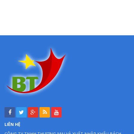
LIÊN HỆ
CÔNG TY TNHH THƯƠNG MẠI VÀ XUẤT NHẬP KHẨU BÁCH