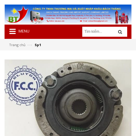
MENU
—›
Trang chủ
Sp1