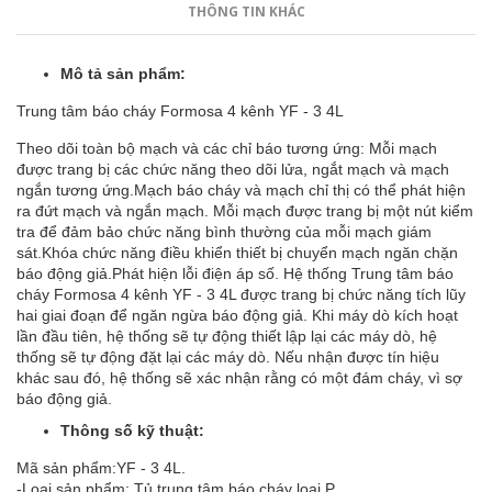
THÔNG TIN KHÁC
Mô tả sản phẩm:
Trung tâm báo cháy Formosa 4 kênh YF - 3 4L
Theo dõi toàn bộ mạch và các chỉ báo tương ứng: Mỗi mạch
được trang bị các chức năng theo dõi lửa, ngắt mạch và mạch
ngắn tương ứng.Mạch báo cháy và mạch chỉ thị có thể phát hiện
ra đứt mạch và ngắn mạch. Mỗi mạch được trang bị một nút kiểm
tra để đảm bảo chức năng bình thường của mỗi mạch giám
sát.Khóa chức năng điều khiển thiết bị chuyển mạch ngăn chặn
báo động giả.Phát hiện lỗi điện áp số. Hệ thống Trung tâm báo
cháy Formosa 4 kênh YF - 3 4L được trang bị chức năng tích lũy
hai giai đoạn để ngăn ngừa báo động giả. Khi máy dò kích hoạt
lần đầu tiên, hệ thống sẽ tự động thiết lập lại các máy dò, hệ
thống sẽ tự động đặt lại các máy dò. Nếu nhận được tín hiệu
khác sau đó, hệ thống sẽ xác nhận rằng có một đám cháy, vì sợ
báo động giả.
Thông số kỹ thuật:
Mã sản phẩm:YF - 3 4L.
-Loại sản phẩm: Tủ trung tâm báo cháy loại P