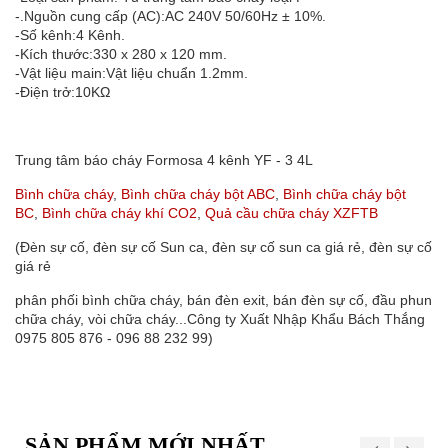
-.Nguồn cung cấp (AC):AC 240V 50/60Hz ± 10%.
-Số kênh:4 Kênh.
-Kích thước:330 x 280 x 120 mm.
-Vật liệu main:Vật liệu chuẩn 1.2mm.
-Điện trở:10KΩ
Trung tâm báo cháy Formosa 4 kênh YF - 3 4L
Bình chữa cháy
,
Bình chữa cháy bột ABC
,
Bình chữa cháy bột
BC
,
Bình chữa cháy khí CO2
,
Quả cầu chữa cháy XZFTB
(Đèn sự cố, đèn sự cố Sun ca, đèn sự cố sun ca giá rẻ, đèn sự cố
giá rẻ
phân phối bình chữa cháy, bán đèn exit, bán đèn sự cố, đầu phun
chữa cháy, vòi chữa cháy...Công ty Xuất Nhập Khẩu Bách Thắng
0975 805 876 - 096 88 232 99)
SẢN PHẨM MỚI NHẤT