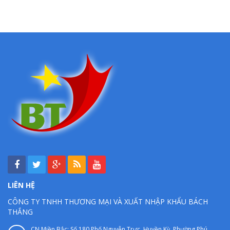
LIÊN HỆ
CÔNG TY TNHH THƯƠNG MẠI VÀ XUẤT NHẬP KHẨU BÁCH
THẮNG
CN Miền Bắc: Số 180 Phố Nguyễn Trực, Huyền Kỳ, Phường Phú