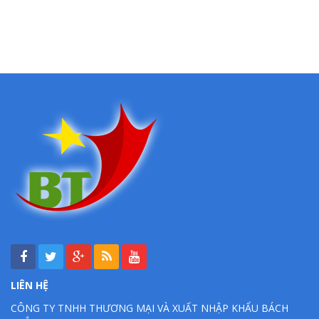
LIÊN HỆ
CÔNG TY TNHH THƯƠNG MẠI VÀ XUẤT NHẬP KHẨU BÁCH