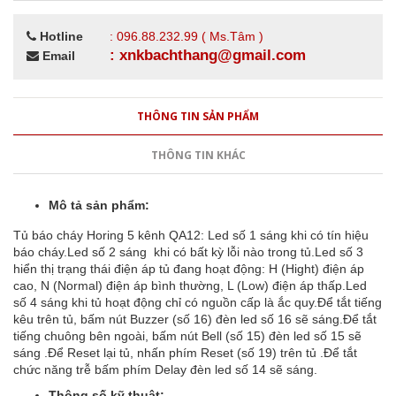
Hotline
: 096.88.232.99 ( Ms.Tâm )
: xnkbachthang@gmail.com
Email
THÔNG TIN SẢN PHẨM
THÔNG TIN KHÁC
Mô tả sản phẩm:
Tủ báo cháy Horing 5 kênh QA12: Led số 1 sáng khi có tín hiệu
báo cháy.Led số 2 sáng khi có bất kỳ lỗi nào trong tủ.Led số 3
hiển thị trạng thái điện áp tủ đang hoạt động: H (Hight) điện áp
cao, N (Normal) điện áp bình thường, L (Low) điện áp thấp.Led
số 4 sáng khi tủ hoạt động chỉ có nguồn cấp là ắc quy.Để tắt tiếng
kêu trên tủ, bấm nút Buzzer (số 16) đèn led số 16 sẽ sáng.Để tắt
tiếng chuông bên ngoài, bấm nút Bell (số 15) đèn led số 15 sẽ
sáng .Để Reset lại tủ, nhấn phím Reset (số 19) trên tủ .Để tắt
chức năng trễ bấm phím Delay đèn led số 14 sẽ sáng.
Thông số kỹ thuật: