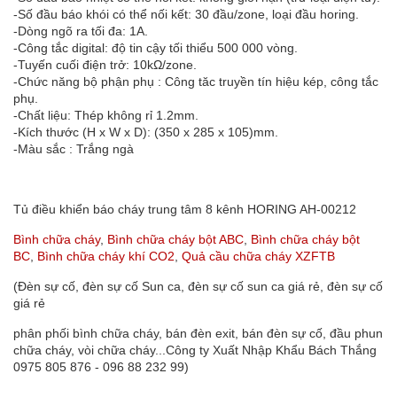
-Số đầu báo khói có thể nối kết: 30 đầu/zone, loại đầu horing.
-Dòng ngõ ra tối đa: 1A.
-Công tắc digital: độ tin cậy tối thiểu 500 000 vòng.
-Tuyến cuối điện trở: 10kΩ/zone.
-Chức năng bộ phận phụ : Công tăc truyền tín hiệu kép, công tắc
phụ.
-Chất liệu: Thép không rỉ 1.2mm.
-Kích thước (H x W x D): (350 x 285 x 105)mm.
-Màu sắc : Trắng ngà
Tủ điều khiển báo cháy trung tâm 8 kênh HORING AH-00212
Bình chữa cháy
,
Bình chữa cháy bột ABC
,
Bình chữa cháy bột
BC
,
Bình chữa cháy khí CO2
,
Quả cầu chữa cháy XZFTB
(Đèn sự cố, đèn sự cố Sun ca, đèn sự cố sun ca giá rẻ, đèn sự cố
giá rẻ
phân phối bình chữa cháy, bán đèn exit, bán đèn sự cố, đầu phun
chữa cháy, vòi chữa cháy...Công ty Xuất Nhập Khẩu Bách Thắng
0975 805 876 - 096 88 232 99)