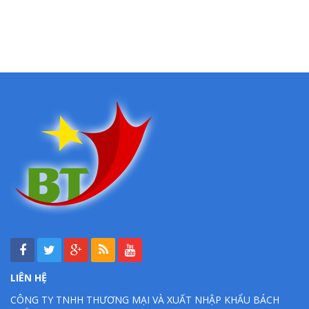
LIÊN HỆ
CÔNG TY TNHH THƯƠNG MẠI VÀ XUẤT NHẬP KHẨU BÁCH