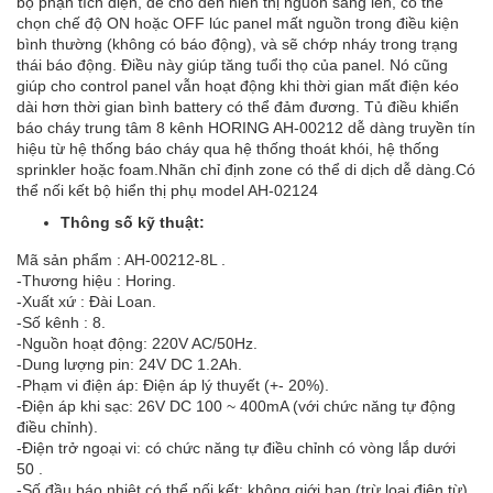
bộ phận tích điện, để cho đèn hiển thị nguồn sáng lên, có thể
chọn chế độ ON hoặc OFF lúc panel mất nguồn trong điều kiện
bình thường (không có báo động), và sẽ chớp nháy trong trạng
thái báo động. Điều này giúp tăng tuổi thọ của panel. Nó cũng
giúp cho control panel vẫn hoạt động khi thời gian mất điện kéo
dài hơn thời gian bình battery có thể đảm đương. Tủ điều khiển
báo cháy trung tâm 8 kênh HORING AH-00212 dễ dàng truyền tín
hiệu từ hệ thống báo cháy qua hệ thống thoát khói, hệ thống
sprinkler hoặc foam.Nhãn chỉ định zone có thể di dịch dễ dàng.Có
thể nối kết bộ hiển thị phụ model AH-02124
Thông số kỹ thuật:
Mã sản phẩm : AH-00212-8L .
-Thương hiệu : Horing.
-Xuất xứ : Đài Loan.
-Số kênh : 8.
-Nguồn hoạt động: 220V AC/50Hz.
-Dung lượng pin: 24V DC 1.2Ah.
-Phạm vi điện áp: Điện áp lý thuyết (+- 20%).
-Điện áp khi sạc: 26V DC 100 ~ 400mA (với chức năng tự động
điều chỉnh).
-Điện trở ngoại vi: có chức năng tự điều chỉnh có vòng lắp dưới
50 .
-Số đầu báo nhiệt có thể nối kết: không giới hạn (trừ loại điện từ).