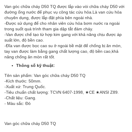
Van góc chữa cháy D50 TQ được lắp vào vòi chữa cháy D50 với
đường ống nước để phục vụ công tác cứu hỏa.Là van cứu hỏa
chuyên dụng, được lắp đặt phía bên ngoài nhà.
-Được sử dụng để cho nhân viên cứu hỏa bơm nước ra ngoài
trong suốt quá trình tham gia dập tắt đám cháy.
-Van được chế tạo từ hợp kim gang với khả năng chịu được áp
suất lớn, độ bền cao.
-Đĩa van được bọc cao su ở ngoài bề mặt để chống bị ăn mòn,
tay van được làm bằng gang chất lượng cao, độ bền cao,khả
năng chống ăn mòn rất tốt.
Thông số kỹ thuật:
Tên sản phẩm: Van góc chữa cháy D50 TQ
-Kích thước: 50mm.
-Xuất xứ: Trung Quốc.
-Tiêu chuẩn chất lượng: TCVN 6407-1998, ★CE ★ANSI Z89.
-Chất liệu: Gang.
- Màu sắc: Đỏ
Van góc chữa cháy D50 TQ