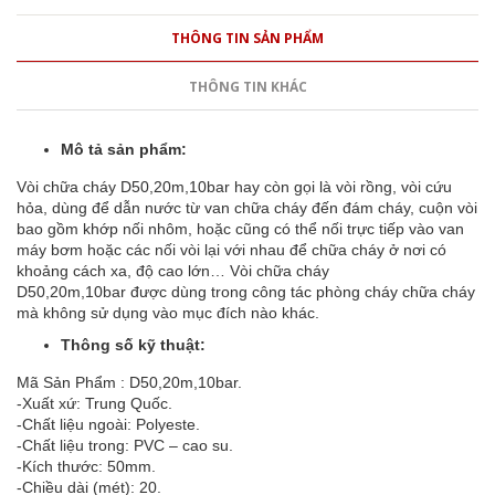
THÔNG TIN SẢN PHẨM
THÔNG TIN KHÁC
Mô tả sản phẩm:
Vòi chữa cháy D50,20m,10bar hay còn gọi là vòi rồng, vòi cứu
hỏa, dùng để dẫn nước từ van chữa cháy đến đám cháy, cuộn vòi
bao gồm khớp nối nhôm, hoặc cũng có thể nối trực tiếp vào van
máy bơm hoặc các nối vòi lại với nhau để chữa cháy ở nơi có
khoảng cách xa, độ cao lớn… Vòi chữa cháy
D50,20m,10bar được dùng trong công tác phòng cháy chữa cháy
mà không sử dụng vào mục đích nào khác.
Thông số kỹ thuật:
Mã Sản Phẩm : D50,20m,10bar.
-Xuất xứ: Trung Quốc.
-Chất liệu ngoài: Polyeste.
-Chất liệu trong: PVC – cao su.
-Kích thước: 50mm.
-Chiều dài (mét): 20.