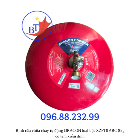
Bình cầu chữa cháy tự động DRAGON loại bột XZFT8 ABC 8kg
có tem kiểm định