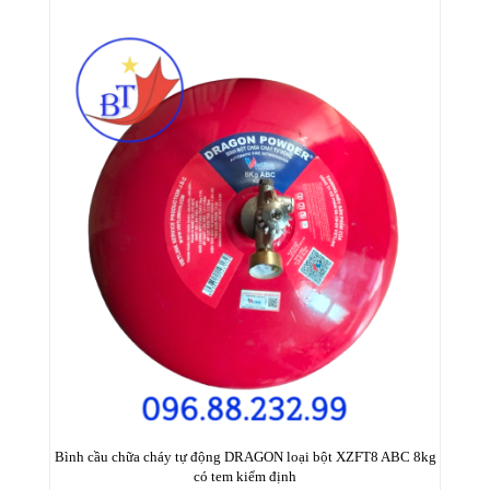
Bình cầu chữa cháy tự động DRAGON loại bột XZFT8 ABC 8kg
có tem kiểm định